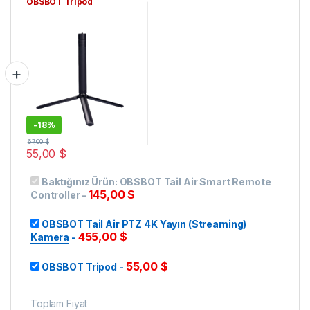
OBSBOT Tripod
-
18%
67,00
$
55,00
$
Baktığınız Ürün:
OBSBOT Tail Air Smart Remote
145,00
$
Controller
-
OBSBOT Tail Air PTZ 4K Yayın (Streaming)
455,00
$
Kamera
-
55,00
$
OBSBOT Tripod
-
Toplam Fiyat