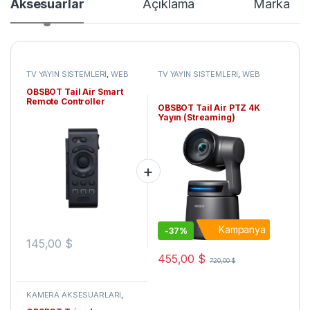
Aksesuarlar
Açıklama
Marka
TV YAYIN SİSTEMLERİ
,
WEB
TV YAYIN SİSTEMLERİ
,
WEB
TV & Yayın Sistemleri
,
TV & Yayın Sistemleri
,
KAMERALAR
,
Robotik
KAMERALAR
,
Robotik
OBSBOT Tail Air Smart
Kameralar
,
WEB Yayın
Kameralar
,
WEB Yayın
Remote Controller
(Streaming) Cihazları
(Streaming) Cihazları
OBSBOT Tail Air PTZ 4K
Yayın (Streaming)
Kamera
Kampanya
-
37%
145,00
$
455,00
$
720,00
$
KAMERA AKSESUARLARI
,
Video Tripodlar & Omuzluklar