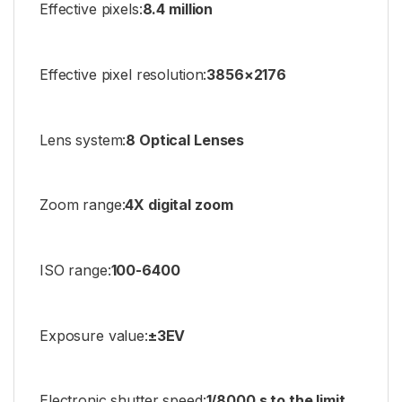
Effective pixels:
8.4 million
Effective pixel resolution:
3856×2176
Lens system:
8 Optical Lenses
Zoom range:
4X digital zoom
ISO range:
100-6400
Exposure value:
±3EV
Electronic shutter speed:
1/8000 s to the limit