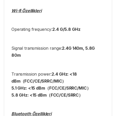
Wi-fi Özellikleri
Operating frequency:
2.4 G/5.8 GHz
Signal transmission range:
2.4G 140m, 5.8G
80m
Transmission power:
2.4 GHz: <18
dBm
（
FCC/CE/SRRC/MIC
）
5.1 GHz: <15 dBm
（
FCC/CE/SRRC/MIC
）
5.8 GHz: <15 dBm
（
FCC/CE/SRRC
）
Bluetooth Özellikleri