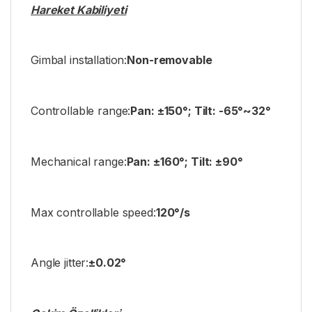
Hareket Kabiliyeti
Gimbal installation:
Non-removable
Controllable range:
Pan: ±150°; Tilt: -65°~32°
Mechanical range:
Pan: ±160°; Tilt: ±90°
Max controllable speed:
120°/s
Angle jitter:
±0.02°