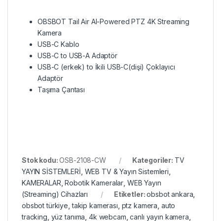
OBSBOT Tail Air AI-Powered PTZ 4K Streaming
Kamera
USB-C Kablo
USB-C to USB-A Adaptör
USB-C (erkek) to İkili USB-C(dişi) Çoklayıcı
Adaptör
Taşıma Çantası
Stok kodu:
OSB-2108-CW
Kategoriler:
TV
YAYIN SİSTEMLERİ
,
WEB TV & Yayın Sistemleri
,
KAMERALAR
,
Robotik Kameralar
,
WEB Yayın
(Streaming) Cihazları
Etiketler:
obsbot ankara
,
obsbot türkiye
,
takip kamerası
,
ptz kamera
,
auto
tracking
,
yüz tanıma
,
4k webcam
,
canlı yayın kamera
,