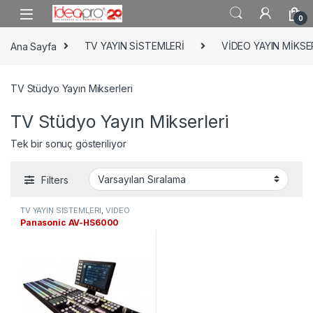
Skip to navigation
Skip to content
0
Ana Sayfa
TV YAYIN SİSTEMLERİ
VİDEO YAYIN MİKSE
TV Stüdyo Yayın Mikserleri
TV Stüdyo Yayın Mikserleri
Tek bir sonuç gösteriliyor
Filters
TV YAYIN SİSTEMLERİ
,
VİDEO
YAYIN MİKSERLERİ
,
TV Stüdyo
Panasonic AV-HS6000
Yayın Mikserleri