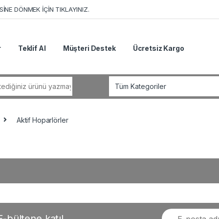
İNE DÖNMEK İÇİN TIKLAYINIZ.
r
Teklif Al
Müşteri Destek
Ücretsiz Kargo
r:
Aktif Hoparlörler
-bültene katıl.