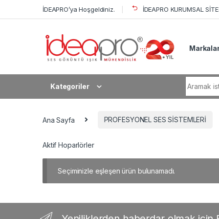
Skip to navigation
Skip to content
İDEAPRO’ya Hoşgeldiniz.
İDEAPRO KURUMSAL SİTES
Markala
Search fo
Kategoriler
Ana Sayfa
PROFESYONEL SES SİSTEMLERİ
Aktif Hoparlörler
Seçiminizle eşleşen ürün bulunamadı.
Yeniliklerden haberdar olmak için E