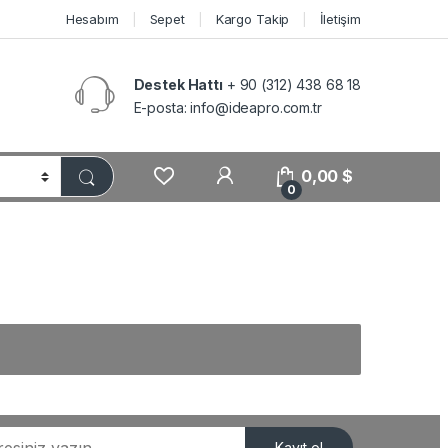
Hesabım
Sepet
Kargo Takip
İletişim
Destek Hattı
+ 90 (312) 438 68 18
E-posta:
info@ideapro.com.tr
0,00
$
0
Kayıt ol