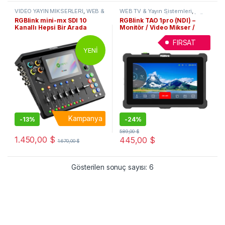
VİDEO YAYIN MİKSERLERİ
,
WEB &
WEB TV & Yayın Sistemleri
,
Canlı Yayın Mikserleri
,
TV YAYIN
PROFESYONEL VİDEO MONİTÖR
,
RGBlink mini-mx SDI 10
RGBlink TAO 1pro (NDI) –
SİSTEMLERİ
VİDEO KAYIT
,
VİDEO YAYIN
Kanallı Hepsi Bir Arada
Monitör / Video Mikser /
MİKSERLERİ
,
Video Kaydediciler
,
WEB & Canlı Yayın Mikserleri
,
Görüntü Mikseri
Kayıtçı / Web Yayın
WEB Yayın (Streaming) Cihazları
,
FIRSAT
Kameraüstü Monitörler
YENİ
Kampanya
-
13%
-
24%
589,00
$
1.450,00
$
445,00
$
1.670,00
$
Gösterilen sonuç sayısı: 6