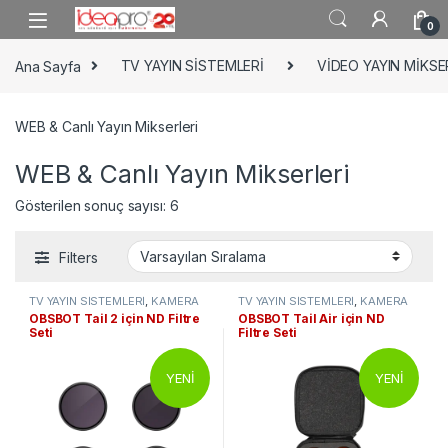
Skip to navigation
Skip to content
0
Ana Sayfa
TV YAYIN SİSTEMLERİ
VİDEO YAYIN MİKSE
WEB & Canlı Yayın Mikserleri
WEB & Canlı Yayın Mikserleri
Gösterilen sonuç sayısı: 6
Filters
TV YAYIN SİSTEMLERİ
,
KAMERA
TV YAYIN SİSTEMLERİ
,
KAMERA
AKSESUARLARI
,
WEB & Canlı
AKSESUARLARI
,
WEB & Canlı
OBSBOT Tail 2 için ND Filtre
OBSBOT Tail Air için ND
Yayın Mikserleri
Yayın Mikserleri
Seti
Filtre Seti
YENİ
YENİ