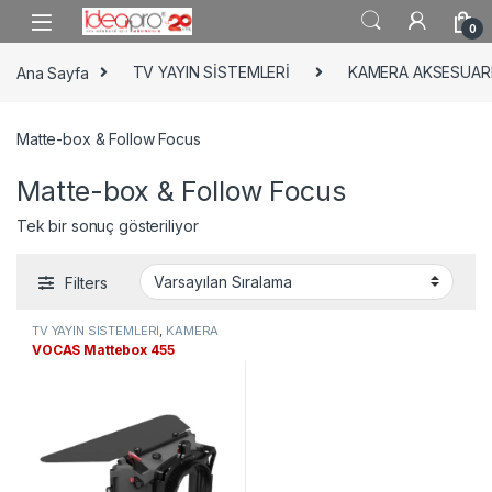
Skip to navigation
Skip to content
0
Ana Sayfa
TV YAYIN SİSTEMLERİ
KAMERA AKSESUAR
Matte-box & Follow Focus
Matte-box & Follow Focus
Tek bir sonuç gösteriliyor
Filters
TV YAYIN SİSTEMLERİ
,
KAMERA
AKSESUARLARI
,
Matte-box &
VOCAS Mattebox 455
Follow Focus