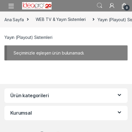
Skip to navigation
Skip to content
0
Ana Sayfa
WEB TV & Yayın Sistemleri
Yayın (Playout) Si
Yayın (Playout) Sistemleri
Seçiminizle eşleşen ürün bulunamadı.
Ürün kategorileri
Kurumsal