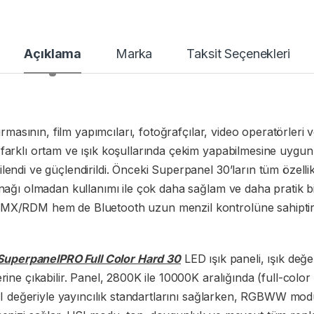
Açıklama
Marka
Taksit Seçenekleri
irmasının, film yapımcıları, fotoğrafçılar, video operatörleri ve
farklı ortam ve ışık koşullarında çekim yapabilmesine uygun
lendi ve güçlendirildi. Önceki Superpanel 30’ların tüm özell
aynağı olmadan kullanımı ile çok daha sağlam ve daha pratik
DMX/RDM hem de Bluetooth uzun menzil kontrolüne sahiptir
SuperpanelPRO Full Color Hard 30
LED ışık paneli, ışık değ
ine çıkabilir. Panel, 2800K ile 10000K aralığında (full-color ö
LCI değeriyle yayıncılık standartlarını sağlarken, RGBWW mod