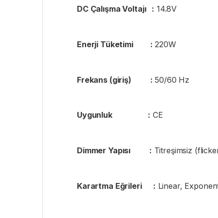
DC Çalışma Voltajı :
14.8V
Enerji Tüketimi :
220W
Frekans (giriş) :
50/60 Hz
Uygunluk :
CE
Dimmer Yapısı :
Titreşimsiz (flic
Karartma Eğrileri :
Linear, Exponent