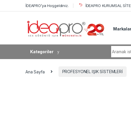
Skip to navigation
Skip to content
İDEAPRO’ya Hoşgeldiniz.
İDEAPRO KURUMSAL SİTES
Markala
Search fo
Kategoriler
Ana Sayfa
PROFESYONEL IŞIK SİSTEMLERİ