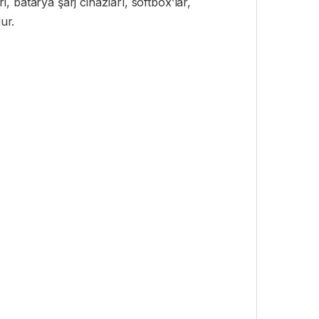
 batarya şarj cihazları, softbox’lar,
ur.