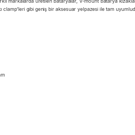
ı markalarda üretilen bataryalar, V-mount batarya kızakları,
ı clamp’leri gibi geniş bir aksesuar yelpazesi ile tam uyumlud
mm