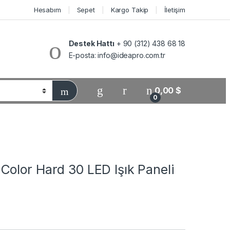
Hesabım
Sepet
Kargo Takip
İletişim
Destek Hattı
+ 90 (312) 438 68 18
E-posta:
info@ideapro.com.tr
0,00
$
0
olor Hard 30 LED Işık Paneli