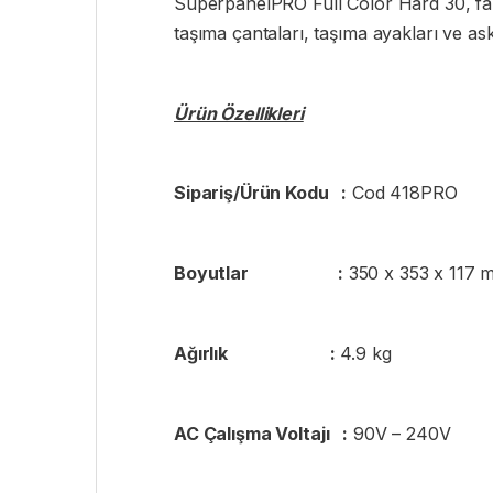
SuperpanelPRO Full Color Hard 30, farkl
taşıma çantaları, taşıma ayakları ve ask
Ürün Özellikleri
Sipariş/Ürün Kodu :
Cod 418PRO
Boyutlar :
350 x 353 x 117 
Ağırlık :
4.9 kg
AC Çalışma Voltajı :
90V – 240V