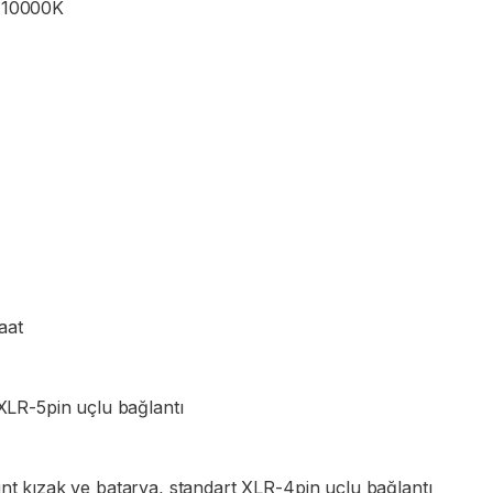
-10000K
50.000 Saat
 XLR-5pin uçlu bağlantı
t kızak ve batarya, standart XLR-4pin uçlu bağlantı