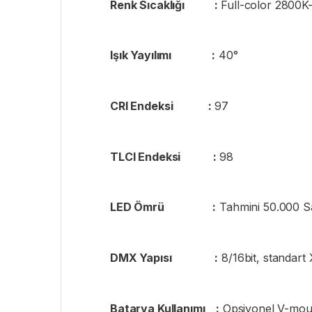
Renk Sıcaklığı :
Full-color 2800K
Işık Yayılımı :
40°
CRI Endeksi :
97
TLCI Endeksi :
98
LED Ömrü :
Tahmini 
DMX Yapısı :
8/16bit, standart
Batarya Kullanımı :
Opsiyonel V-moun