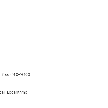
ker free) %0-%100
ial, Logarithmic