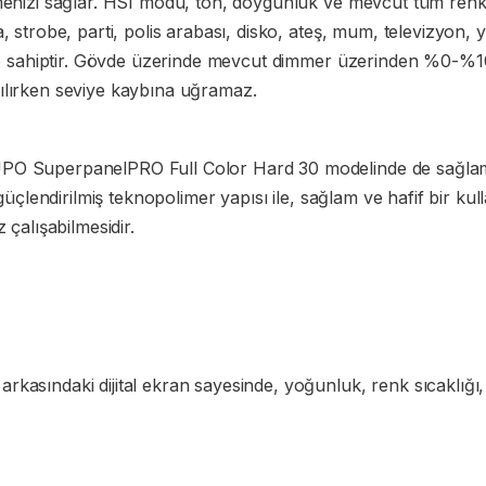
tmenizi sağlar. HSI modu, ton, doygunluk ve mevcut tüm ren
 strobe, parti, polis arabası, disko, ateş, mum, televizyon, y
 de sahiptir. Gövde üzerinde mevcut dimmer üzerinden %0-%100
ılırken seviye kaybına uğramaz.
PO SuperpanelPRO Full Color Hard 30 modelinde de sağlaml
i güçlendirilmiş teknopolimer yapısı ile, sağlam ve hafif bir 
 çalışabilmesidir.
kasındaki dijital ekran sayesinde, yoğunluk, renk sıcaklığı,