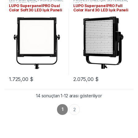
LED Panel Işıklar
,
PROFESYONEL
PROFESYONEL IŞIK SİSTEMLERİ
,
IŞIK SİSTEMLERİ
LED Panel Işıklar
LUPO SuperpanelPRO Dual
LUPO SuperpanelPRO Full
Color Soft 30 LED Işık Paneli
Color Hard 30 LED Işık Paneli
1.725,00
$
2.075,00
$
14 sonuçtan 1-12 arası gösteriliyor
1
2