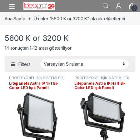
Skip to navigation
Skip to content
0
Ana Sayfa
Ürünler “5600 K or 3200 K” olarak etiketlendi
5600 K or 3200 K
14 sonuçtan 1-12 arası gösteriliyor
Filters
PROFESYONEL IŞIK SİSTEMLERİ
,
PROFESYONEL IŞIK SİSTEMLERİ
,
LED Panel Işıklar
LED Panel Işıklar
Litepanels Astra IP 1×1 Bi-
Litepanels Astra IP Half Bi-
Color LED Işık Paneli
Color LED Işık Paneli