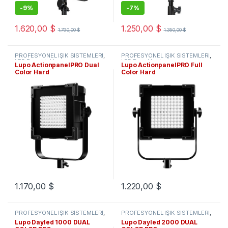
-
9%
-
7%
1.620,00
$
1.250,00
$
1.790,00
$
1.350,00
$
PROFESYONEL IŞIK SİSTEMLERİ
,
PROFESYONEL IŞIK SİSTEMLERİ
,
LED Panel Işıklar
LED Panel Işıklar
Lupo ActionpanelPRO Dual
Lupo ActionpanelPRO Full
Color Hard
Color Hard
1.170,00
$
1.220,00
$
PROFESYONEL IŞIK SİSTEMLERİ
,
PROFESYONEL IŞIK SİSTEMLERİ
,
LED Fresnel Işıklar
LED Fresnel Işıklar
Lupo Dayled 1000 DUAL
Lupo Dayled 2000 DUAL