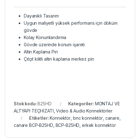
Dayanıklı Tasarım
Uygun maliyetli yüksek performans için döküm
gövde
Kolay Konumlandırma
Gövde üzerinde konum işareti
Altın Kaplama Pin
Çıtçıt kilitli altın kaplama merkez pin
Stok kodu:
B25HD
Kategoriler:
MONTAJ VE
ALTYAPI TEÇHİZATI
,
Video & Audio Konnektörler
Etiketler:
Konnektör
,
bnc konnektör
,
canare
,
canare BCP-B25HD
,
BCP-B25HD
,
erkek konnektör