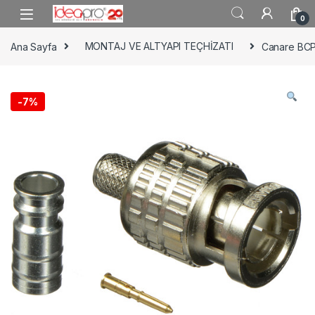
Skip to navigation
Skip to content
0
Ana Sayfa
MONTAJ VE ALTYAPI TEÇHİZATI
Canare BC
-
7%