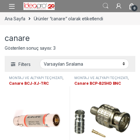
Skip to navigation
Skip to content
0
Ana Sayfa
Ürünler “canare” olarak etiketlendi
canare
Gösterilen sonuç sayısı: 3
Filters
MONTAJ VE ALTYAPI TEÇHİZATI
,
MONTAJ VE ALTYAPI TEÇHİZATI
,
Video & Audio Konnektörler
Video & Audio Konnektörler
Canare BCJ-XJ-TRC
Canare BCP-B25HD BNC