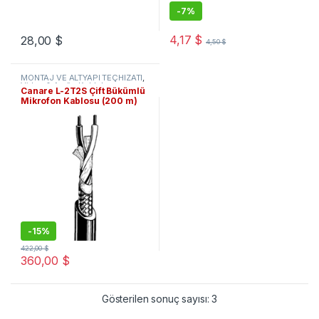
-
7%
4,17
$
28,00
$
4,50
$
MONTAJ VE ALTYAPI TEÇHİZATI
,
Video & Audio Kablolar
Canare L-2T2S Çift Bükümlü
Mikrofon Kablosu (200 m)
-
15%
422,00
$
360,00
$
Gösterilen sonuç sayısı: 3