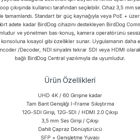
oop çıkışında kullanıcı tarafından seçilebilir. Cihaz 3,5 mm ses
e tamamlandı. Standart bir güç kaynağıyla veya PoE + üzerinde
t adete kadar BirdDog cihazını destekleyen BirdDog Comms Li
umludur ve yönetmen bas-konuş, kamera operatörünü sessiz
 konsoluna kısayol gibi özellikler sunar. Uygulamanın daha 
 Encoder /Decoder, NDI sinyalini tekrar SDI veya HDMI olara
bağlı BirdDog Central yazılımıyla da uyumludur.
Ürün Özellikleri
UHD 4K / 60 Girişine kadar
Tam Bant Genişliği I-Frame Sıkıştırma
12G-SDI Girişi, 12G-SDI / HDMI 2.0 Çıkışı
3,5 mm Ses Girişi / Çıkışı
Dahili Çapraz Dönüştürücü
SFP + Genişletme Yuvası