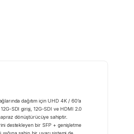
ağlarında dağıtım için UHD 4K / 60’a
ir 12G-SDI girişi, 12G-SDI ve HDMI 2.0
r çapraz dönüştürücüye sahiptir.
rini destekleyen bir SFP + genişletme
ışığına sahip bir uyarı sistemi de