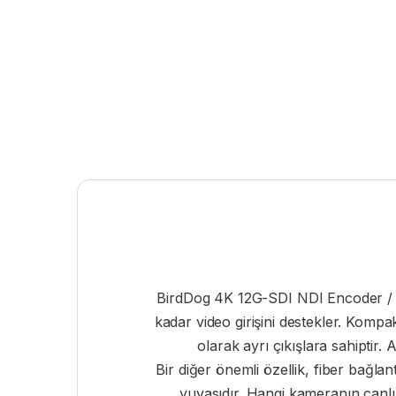
BirdDog 4K 12G-SDI NDI Encoder / De
kadar video girişini destekler. Kompa
olarak ayrı çıkışlara sahiptir.
Bir diğer önemli özellik, fiber bağl
yuvasıdır. Hangi kameranın canlı 