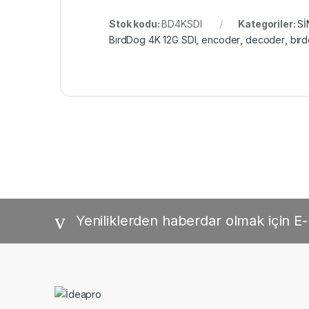
Stok kodu:
BD4KSDI
Kategoriler:
Sİ
BirdDog 4K 12G SDI
,
encoder
,
decoder
,
bir
Yeniliklerden haberdar olmak için E-