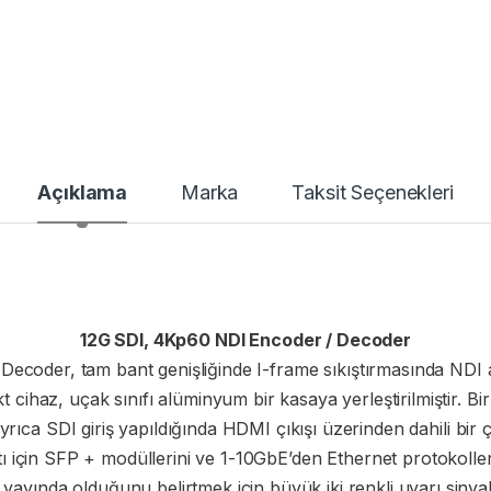
Açıklama
Marka
Taksit Seçenekleri
12G SDI, 4Kp60 NDI Encoder / Decoder
coder, tam bant genişliğinde I-frame sıkıştırmasında NDI 
kt cihaz, uçak sınıfı alüminyum bir kasaya yerleştirilmiştir. B
 Ayrıca SDI giriş yapıldığında HDMI çıkışı üzerinden dahili bi
antı için SFP + modüllerini ve 1-10GbE’den Ethernet protokolle
yayında olduğunu belirtmek için büyük iki renkli uyarı sinyali 