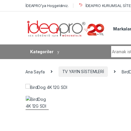
Skip to navigation
Skip to content
İDEAPRO’ya Hoşgeldiniz.
İDEAPRO KURUMSAL SİTES
Markala
Search fo
Kategoriler
Ana Sayfa
TV YAYIN SİSTEMLERİ
Bird