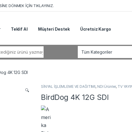
İNE DÖNMEK İÇİN TIKLAYINIZ.
r
Teklif Al
Müşteri Destek
Ücretsiz Kargo
r:
Dog 4K 12G SDI
SİNYAL İŞLEMLEME VE DAĞITIMI
,
NDI Ürünler
,
TV YAYI
🔍
BirdDog 4K 12G SDI