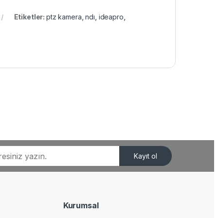
Etiketler:
ptz kamera
,
ndı
,
ideapro
,
Kayıt ol
Kurumsal