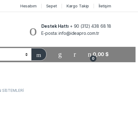
Hesabım
Sepet
Kargo Takip
İletişim
Destek Hattı
+ 90 (312) 438 68 18
E-posta:
info@ideapro.com.tr
0,00
$
0
N SİSTEMLERİ