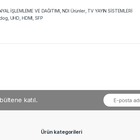
NYAL İŞLEMLEME VE DAĞITIMI
,
NDI Ürünler
,
TV YAYIN SİSTEMLERİ
ddog
,
UHD
,
HDMI
,
SFP
bültene katıl.
Ürün kategorileri