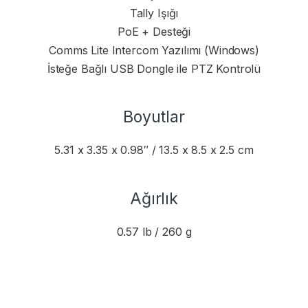
Tally Işığı
PoE + Desteği
Comms Lite Intercom Yazılımı (Windows)
İsteğe Bağlı USB Dongle ile PTZ Kontrolü
Boyutlar
5.31 x 3.35 x 0.98″ / 13.5 x 8.5 x 2.5 cm
Ağırlık
0.57 lb / 260 g