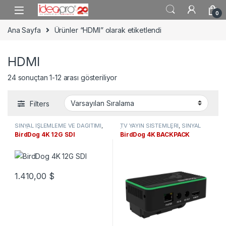
Skip to navigation
Skip to content
0
Ana Sayfa
Ürünler “HDMI” olarak etiketlendi
HDMI
24 sonuçtan 1-12 arası gösteriliyor
Filters
SİNYAL İŞLEMLEME VE DAĞITIMI
,
TV YAYIN SİSTEMLERİ
,
SİNYAL
NDI Ürünler
,
TV YAYIN
İŞLEMLEME VE DAĞITIMI
,
NDI
BirdDog 4K 12G SDI
BirdDog 4K BACKPACK
SİSTEMLERİ
Ürünler
1.410,00
$