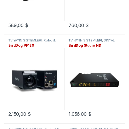
589,00
$
760,00
$
TV YAYIN SİSTEMLERİ
,
Robotik
TV YAYIN SİSTEMLERİ
,
SİNYAL
Kameralar
İŞLEMLEME VE DAĞITIMI
,
NDI
BirdDog PF120
BirdDog Studio NDI
Ürünler
2.150,00
$
1.056,00
$