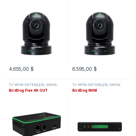
4.655,00
$
6.595,00
$
TV YAYIN SİSTEMLERİ
,
SİNYAL
TV YAYIN SİSTEMLERİ
,
SİNYAL
İŞLEMLEME VE DAĞITIMI
,
NDI
İŞLEMLEME VE DAĞITIMI
,
NDI
BirdDog Flex 4K OUT
BirdDog MINI
Ürünler
Ürünler