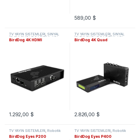
589,00
$
TV YAYIN SİSTEMLERİ
,
SİNYAL
TV YAYIN SİSTEMLERİ
,
SİNYAL
İŞLEMLEME VE DAĞITIMI
,
NDI
İŞLEMLEME VE DAĞITIMI
,
NDI
BirdDog 4K HDMI
BirdDog 4K Quad
Ürünler
Ürünler
1.292,00
$
2.826,00
$
TV YAYIN SİSTEMLERİ
,
Robotik
TV YAYIN SİSTEMLERİ
,
Robotik
Kameralar
Kameralar
BirdDog Eyes P200
BirdDog Eyes P400