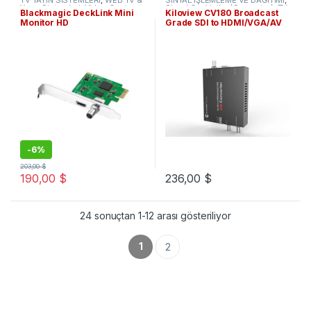
TV YAYIN SİSTEMLERİ
,
WEB TV &
SİNYAL İŞLEMLEME VE DAĞITIMI
,
Yayın Sistemleri
,
Video Capture
Sinyal Çeviriciler (Converter)
,
TV
Blackmagic DeckLink Mini
Kiloview CV180 Broadcast
Kartları
YAYIN SİSTEMLERİ
Monitor HD
Grade SDI to HDMI/VGA/AV
Video Converter
-
6%
203,00
$
190,00
$
236,00
$
24 sonuçtan 1-12 arası gösteriliyor
1
2