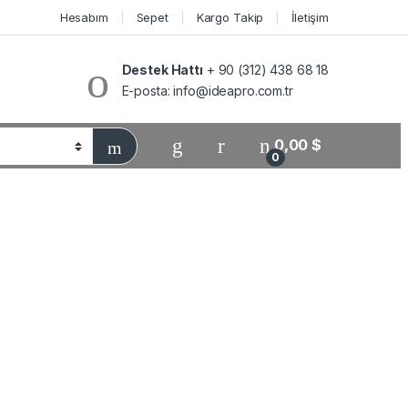
Hesabım
Sepet
Kargo Takip
İletişim
Destek Hattı
+ 90 (312) 438 68 18
E-posta:
info@ideapro.com.tr
0,00
$
0