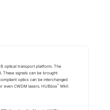
UB optical transport platform. The
ed. These signals can be brought
 compliant optics can be interchanged
™
ity or even CWDM lasers. HUBbox
MkII