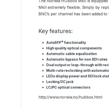
The Norwia HUBbox MkII is equipped
MkII extremely flexible. Simply by repl
BNC’s per channel has been added to t
Key features:
®
AutoSFP
functionality
High quality optical components
Automatic cable equalization
Automatic bypass for non SDI rates
Dual output or loop-through with re
Multi-rate reclocking with automatic
LEDs display power and SDI lock sta
Locking DC jack
LC/PC optical connectors
http://www.norwia.no/hubbox.html