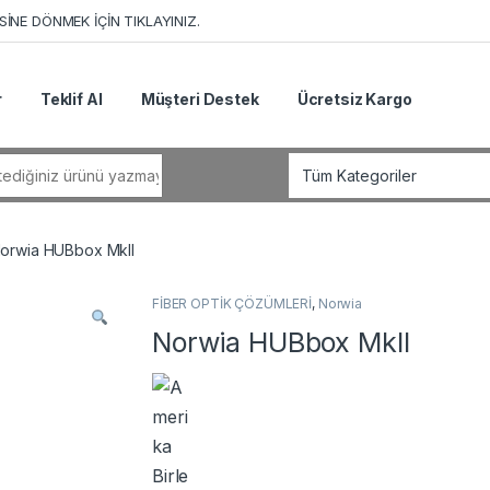
İNE DÖNMEK İÇİN TIKLAYINIZ.
r
Teklif Al
Müşteri Destek
Ücretsiz Kargo
r:
orwia HUBbox MkII
FİBER OPTİK ÇÖZÜMLERİ
,
Norwia
Norwia HUBbox MkII