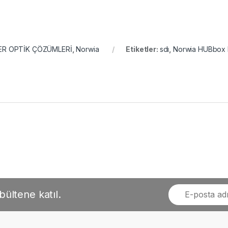
ER OPTİK ÇÖZÜMLERİ
,
Norwia
Etiketler:
sdı
,
Norwia HUBbox 
bültene katıl.