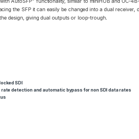
 with AutoSFP
functionality, similar to miniHUB and OC-4
acing the SFP it can easily be changed into a dual receiver, d
he design, giving dual outputs or loop-trough.
clocked SDI
 rate detection and automatic bypass for non SDI data rates
tus