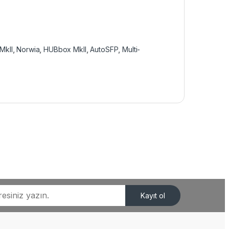
MkII
,
Norwia
,
HUBbox MkII
,
AutoSFP
,
Multi-
Kayıt ol