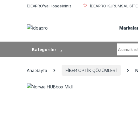
Skip to navigation
Skip to content
İDEAPRO’ya Hoşgeldiniz.
İDEAPRO KURUMSAL SİTES
Markala
Search fo
Kategoriler
Ana Sayfa
FİBER OPTİK ÇÖZÜMLERİ
N