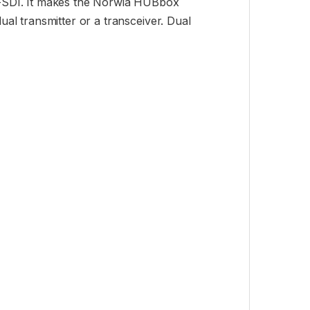
B-SDI. It makes the Norwia HUBbox
ual transmitter or a transceiver. Dual