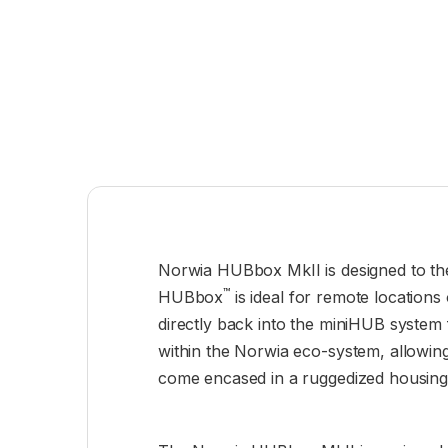
Norwia HUBbox MkII is designed to the 
™
HUBbox
is ideal for remote locations
directly back into the miniHUB system 
within the Norwia eco-system, allowin
come encased in a ruggedized housing, 