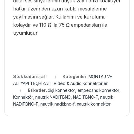
dijital ses sinyallerinin düşük zayıflama koaksiyel
hatlar üzerinden uzun kablo mesafelerine
yayılmasını sağlar. Kullanımı ve kurulumu
kolaydır ve 110 Ω ila 75 Ω empedansları ile
uyumludur.
Stok kodu:
naditf
Kategoriler:
MONTAJ VE
ALTYAPI TEÇHİZATI
,
Video & Audio Konnektörler
Etiketler:
dişi konnektör
,
empedans konnektör
,
Konnektör
,
neutrik NADITBNC
,
NADITBNC-F
,
neutrik
NADITBNC-F
,
nautrik naditbnc-f
,
nautrik konnektör