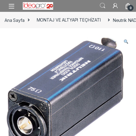
Skip to navigation
Skip to content
0
Ana Sayfa
MONTAJ VE ALTYAPI TEÇHİZATI
Neutrik NA