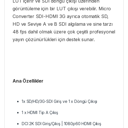
LUT içerir ve SDI döngü çıkışı üzerinden
görüntüleme için bir LUT çıkışı verebilir. Micro
Converter SDI-HDMI 3G ayrıca otomatik SD,
HD ve Seviye A ve B SDI algılama ve sine tarzı
48 fps dahil olmak üzere çok çeşitli profesyonel
yayın çözünürlükleri için destek sunar.
Ana Özellikler
1x SD/HD/3G-SDI Giriş ve 1 x Döngü Çıkışı
1 x HDMI Tip A Çıkış
DCI 2K SDI Giriş/Çıkış | 1080p60 HDMI Çıkış