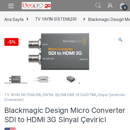
Skip to navigation
Skip to content
0
Ana Sayfa
TV YAYIN SİSTEMLERİ
Blackmagic Design Mic
-
5%
TV YAYIN SİSTEMLERİ
,
SİNYAL İŞLEMLEME VE DAĞITIMI
,
Sinyal Çeviriciler
(Converter)
Blackmagic Design Micro Converter
SDI to HDMI 3G Sinyal Çevirici