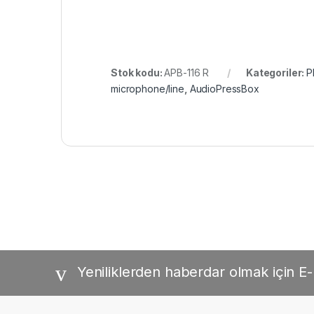
Stok kodu:
APB-116 R
Kategoriler:
P
microphone/line
,
AudioPressBox
Yeniliklerden haberdar olmak için E-