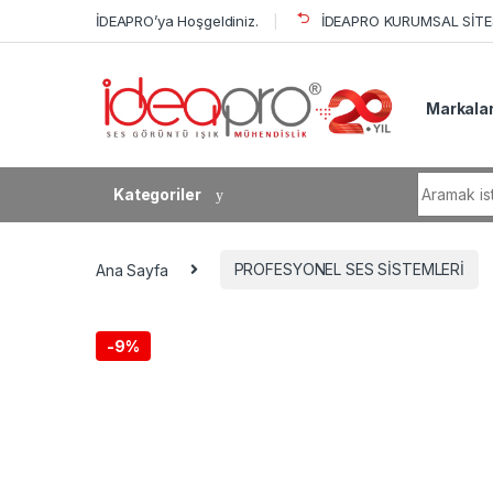
Skip to navigation
Skip to content
İDEAPRO’ya Hoşgeldiniz.
İDEAPRO KURUMSAL SİTES
Markala
Search fo
Kategoriler
Ana Sayfa
PROFESYONEL SES SİSTEMLERİ
-
9%