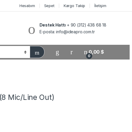
Hesabım
Sepet
Kargo Takip
İletişim
Destek Hattı
+ 90 (312) 438 68 18
E-posta:
info@ideapro.com.tr
0,00
$
0
8 Mic/Line Out)