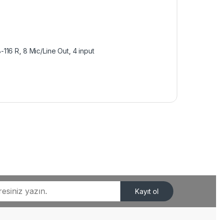
-116 R
,
8 Mic/Line Out
,
4 input
Kayıt ol