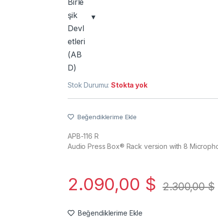
Stok Durumu:
Stokta yok
Beğendiklerime Ekle
APB-116 R
Audio Press Box® Rack version with 8 Micropho
2.090,00
$
2.300,00
$
Beğendiklerime Ekle