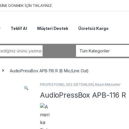
İNE DÖNMEK İÇİN TIKLAYINIZ.
r
Teklif Al
Müşteri Destek
Ücretsiz Kargo
r:
AudioPressBox APB-116 R (8 Mic/Line Out)
PROFESYONEL SES SİSTEMLERİ
,
Basın Mikserler
AudioPressBox APB-116 R (