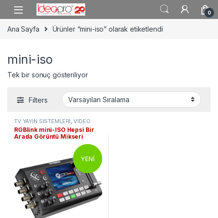
Skip to navigation
Skip to content
0
Ana Sayfa
Ürünler “mini-iso” olarak etiketlendi
mini-iso
Tek bir sonuç gösteriliyor
Filters
TV YAYIN SİSTEMLERİ
,
VİDEO
YAYIN MİKSERLERİ
,
WEB & Canlı
RGBlink mini-ISO Hepsi Bir
Yayın Mikserleri
Arada Görüntü Mikseri
YENİ