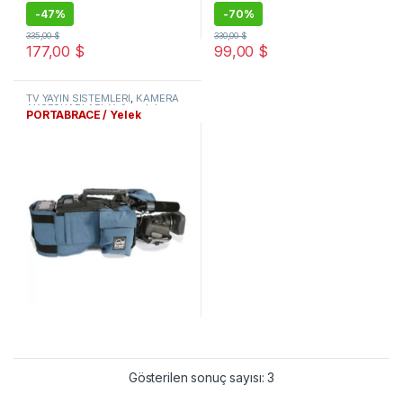
-
47%
-
70%
335,00
$
330,00
$
177,00
$
99,00
$
TV YAYIN SİSTEMLERİ
,
KAMERA
AKSESUARLARI
,
Yağmurluk ve
PORTABRACE / Yelek
Kamera Yeleği
Gösterilen sonuç sayısı: 3