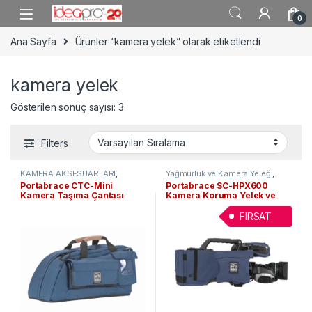
Skip to navigation
Skip to content
0
Ana Sayfa
Ürünler “kamera yelek” olarak etiketlendi
kamera yelek
Gösterilen sonuç sayısı: 3
Filters
KAMERA AKSESUARLARI
,
Yağmurluk ve Kamera Yeleği
,
Taşıma Çantaları
KAMERA AKSESUARLARI
Portabrace CTC-Mini
Portabrace SC-HPX600
Kamera Taşıma Çantası
Kamera Koruma Yelek ve
Yağmurluk
FIRSAT