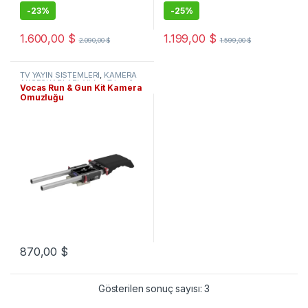
-
23%
-
25%
1.600,00
$
1.199,00
$
2.090,00
$
1.599,00
$
TV YAYIN SİSTEMLERİ
,
KAMERA
AKSESUARLARI
,
Video Tripodlar
Vocas Run & Gun Kit Kamera
& Omuzluklar
Omuzluğu
870,00
$
Gösterilen sonuç sayısı: 3