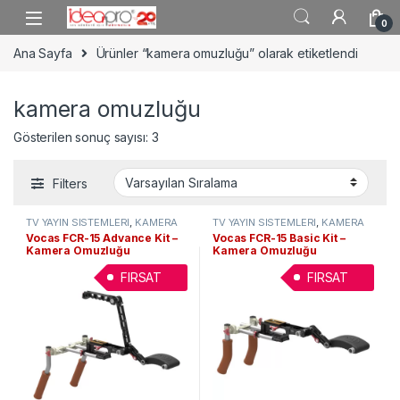
Skip to navigation
Skip to content
0
Ana Sayfa
Ürünler “kamera omuzluğu” olarak etiketlendi
kamera omuzluğu
Gösterilen sonuç sayısı: 3
Filters
TV YAYIN SİSTEMLERİ
,
KAMERA
TV YAYIN SİSTEMLERİ
,
KAMERA
AKSESUARLARI
,
Video Tripodlar
AKSESUARLARI
,
Video Tripodlar
Vocas FCR-15 Advance Kit –
Vocas FCR-15 Basic Kit –
& Omuzluklar
& Omuzluklar
Kamera Omuzluğu
Kamera Omuzluğu
FIRSAT
FIRSAT