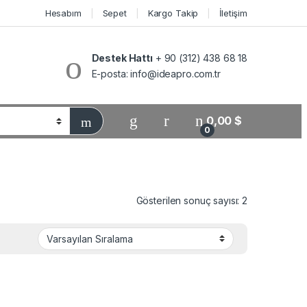
Hesabım
Sepet
Kargo Takip
İletişim
Destek Hattı
+ 90 (312) 438 68 18
E-posta:
info@ideapro.com.tr
0,00
$
0
Gösterilen sonuç sayısı: 2