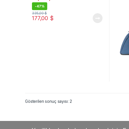
-
47%
335,00
$
177,00
$
Gösterilen sonuç sayısı: 2