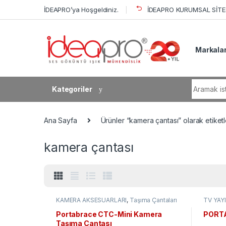
Skip to navigation
Skip to content
İDEAPRO’ya Hoşgeldiniz.
İDEAPRO KURUMSAL SİTES
Markala
Search fo
Kategoriler
Ana Sayfa
Ürünler “kamera çantası” olarak etiket
kamera çantası
KAMERA AKSESUARLARI
,
Taşıma Çantaları
TV YAY
AKSESU
Yeleği
Portabrace CTC-Mini Kamera
PORTA
Taşıma Çantası