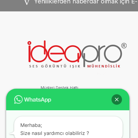
Yeniliklerden haberdar olmak için E-
Müşteri Destek Hattı
+ 90 (312) 438 68 18
İletişim Adresi
Merhaba;
Piyade Sokak No:22/7 06550 Çankaya – ANKARA
Size nasıl yardımcı olabiliriz ?