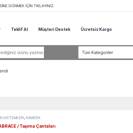
İNE DÖNMEK İÇİN TIKLAYINIZ.
r
Teklif Al
Müşteri Destek
Ücretsiz Kargo
r:
lendi
IN SİSTEMLERİ
,
KAMERA
ARLARI
,
Yağmurluk ve Kamera
BRACE / Taşıma Çantaları