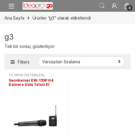
Skip to navigation
Skip to content
0
Ana Sayfa
Ürünler “g3” olarak etiketlendi
g3
Tek bir sonuç gösteriliyor
Filters
TV YAYIN SİSTEMLERİ
,
PROFESYONEL SES SİSTEMLERİ
,
Sennheiser EW-135P G4
Telsiz Mikrofonlar
Kamera Üstü Telsiz El
Mikrofon Seti