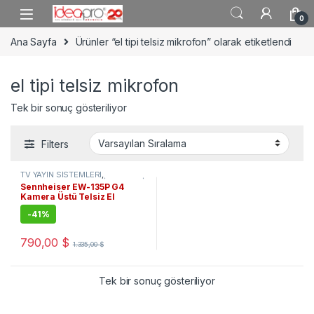
Skip to navigation
Skip to content
0
Ana Sayfa
Ürünler “el tipi telsiz mikrofon” olarak etiketlendi
el tipi telsiz mikrofon
Tek bir sonuç gösteriliyor
Filters
TV YAYIN SİSTEMLERİ
,
PROFESYONEL SES SİSTEMLERİ
,
Sennheiser EW-135P G4
Telsiz Mikrofonlar
Kamera Üstü Telsiz El
Mikrofon Seti
-
41%
790,00
$
1.335,00
$
Tek bir sonuç gösteriliyor