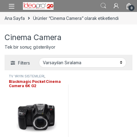
Skip to navigation
Skip to content
0
Ana Sayfa
Ürünler “Cinema Camera” olarak etiketlendi
Cinema Camera
Tek bir sonuç gösteriliyor
Filters
TV YAYIN SİSTEMLERİ
,
KAMERALAR
,
Sinema Kameraları
Blackmagic Pocket Cinema
Camera 6K G2