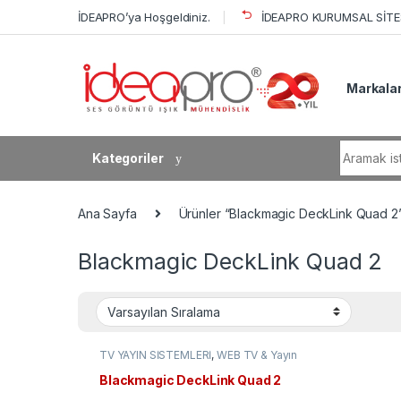
Skip to navigation
Skip to content
İDEAPRO’ya Hoşgeldiniz.
İDEAPRO KURUMSAL SİTES
Markala
Search fo
Kategoriler
Ana Sayfa
Ürünler “Blackmagic DeckLink Quad 2” 
Blackmagic DeckLink Quad 2
TV YAYIN SİSTEMLERİ
,
WEB TV & Yayın
Sistemleri
,
Video Capture Kartları
Blackmagic DeckLink Quad 2