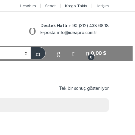
Hesabım
Sepet
Kargo Takip
İletişim
Destek Hattı
+ 90 (312) 438 68 18
E-posta:
info@ideapro.com.tr
0,00
$
0
Tek bir sonuç gösteriliyor