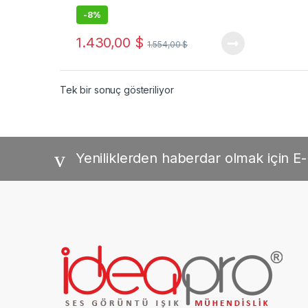
-
8%
1.430,00
$
1.554,00
$
Tek bir sonuç gösteriliyor
Yeniliklerden haberdar olmak için E-