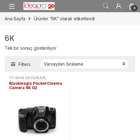
Skip to navigation
Skip to content
0
Ana Sayfa
Ürünler “6K” olarak etiketlendi
6K
Tek bir sonuç gösteriliyor
Filters
TV YAYIN SİSTEMLERİ
,
KAMERALAR
,
Sinema Kameraları
Blackmagic Pocket Cinema
Camera 6K G2