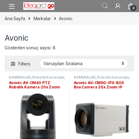
Skip to navigation
Skip to content
0
Ana Sayfa
Markalar
Avonic
Avonic
Gösterilen sonuç sayısı: 8
Filters
KAMERALAR
,
Robotik Kameralar
,
KAMERALAR
,
Robotik Kameralar
,
TV YAYIN SİSTEMLERİ
TV YAYIN SİSTEMLERİ
Avonic AV-CM40 PTZ
Avonic AV-CM60-IPX-BOX
Robotik Kamera 20x Zoom
Box Camera 20x Zoom IP