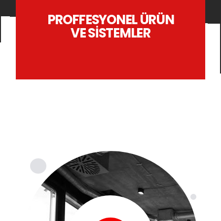
PROFFESYONEL ÜRÜN
VE SİSTEMLER