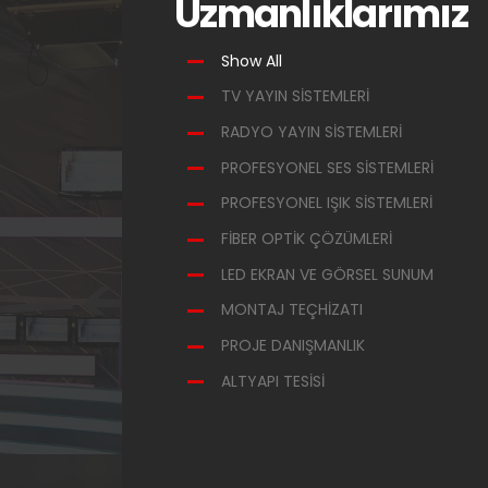
Uzmanlıklarımız
Show All
TV YAYIN SİSTEMLERİ
RADYO YAYIN SİSTEMLERİ
PROFESYONEL SES SİSTEMLERİ
PROFESYONEL IŞIK SİSTEMLERİ
FİBER OPTİK ÇÖZÜMLERİ
LED EKRAN VE GÖRSEL SUNUM
MONTAJ TEÇHİZATI
PROJE DANIŞMANLIK
ALTYAPI TESİSİ